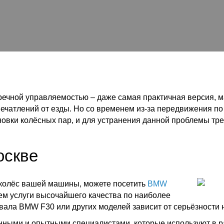
речной управляемостью – даже самая практичная версия, м
печатлений от езды. Но со временем из-за передвижения п
овки колёсных пар, и для устранения данной проблемы тре
оскве
 колёс вашей машины, можете посетить
BMW
ем услуги высочайшего качества по наиболее
ала BMW F30 или других моделей зависит от серьёзности 
ными и опытными специалистами, которые используют в р