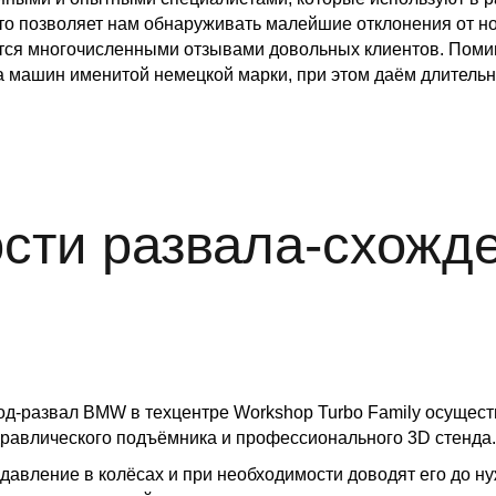
то позволяет нам обнаруживать малейшие отклонения от н
ется многочисленными отзывами довольных клиентов. Поми
 машин именитой немецкой марки, при этом даём длительн
сти развала-схож
од-развал BMW в техцентре Workshop Turbo Family осущес
дравлического подъёмника и профессионального 3D стенда.
давление в колёсах и при необходимости доводят его до н